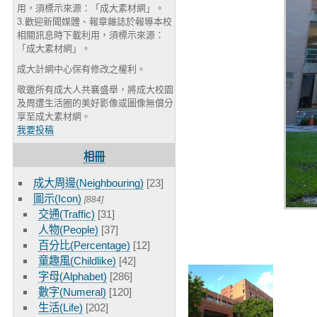
用，須標示來源：「成大素材網」。
3.歡迎新聞媒體、報章雜誌於報導本校
相關訊息時下載利用，須標示來源：
「成大素材網」。
成大計網中心保有修改之權利。
敬邀所有成大人共襄盛舉，將成大校園
及周遭生活圈的美好影像或圖像無償分
享至成大素材網。
我要投稿
相冊
成大周邊(Neighbouring)
[23]
圖示(Icon)
[884]
交通(Traffic)
[31]
人物(People)
[37]
百分比(Percentage)
[12]
童趣風(Childlike)
[42]
字母(Alphabet)
[286]
數字(Numeral)
[120]
生活(Life)
[202]