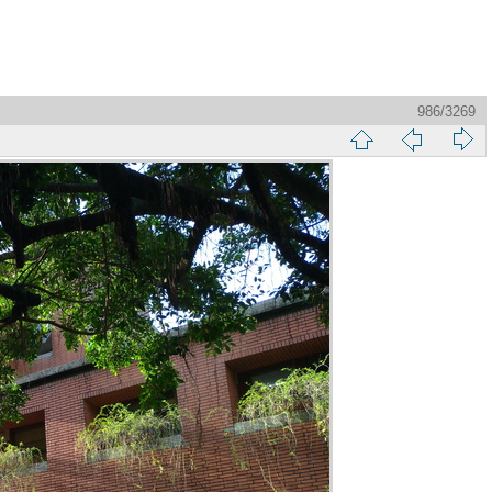
986/3269
縮
前
下
略
頁
一
圖
頁