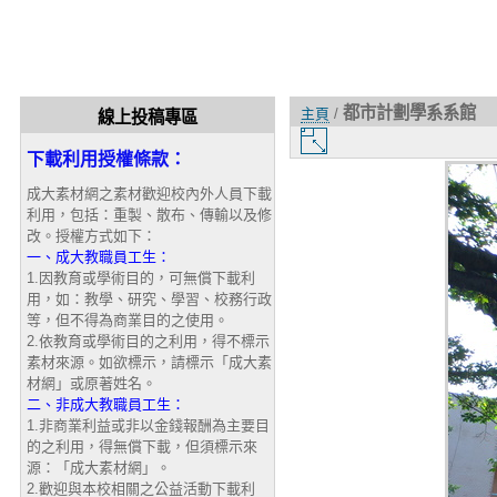
都市計劃學系系館
主頁
/
線上投稿專區
圖
下載利用授權條款：
片
大
成大素材網之素材歡迎校內外人員下載
小
利用，包括：重製、散布、傳輸以及修
改。授權方式如下：
一、成大教職員工生：
1.因教育或學術目的，可無償下載利
用，如：教學、研究、學習、校務行政
等，但不得為商業目的之使用。
2.依教育或學術目的之利用，得不標示
素材來源。如欲標示，請標示「成大素
材網」或原著姓名。
二、非成大教職員工生：
1.非商業利益或非以金錢報酬為主要目
的之利用，得無償下載，但須標示來
源：「成大素材網」。
2.歡迎與本校相關之公益活動下載利