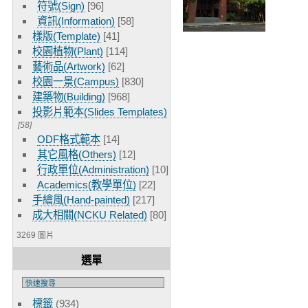
符號(Sign)
[96]
資訊(Information)
[58]
樣版(Template)
[41]
校園植物(Plant)
[114]
藝術品(Artwork)
[62]
校園一景(Campus)
[830]
建築物(Building)
[968]
投影片範本(Slides Templates)
[58]
ODF格式範本
[14]
其它風格(Others)
[12]
行政單位(Administration)
[10]
Academics(教學單位)
[22]
手繪風(Hand-painted)
[217]
成大相關(NCKU Related)
[80]
3269 圖片
選單
標籤
(934)