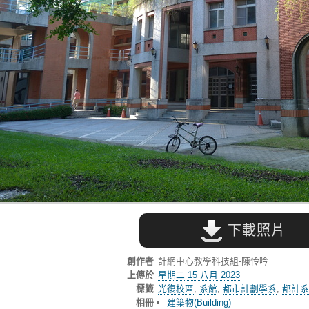
下載照片
創作者
計網中心教學科技組-陳怜吟
上傳於
星期二 15 八月 2023
標籤
光復校區
,
系館
,
都市計劃學系
,
都計系
相冊
建築物(Building)