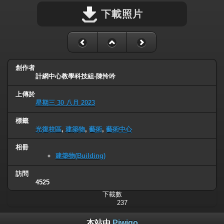
下載照片
創作者
計網中心教學科技組-陳怜吟
上傳於
星期三 30 八月 2023
標籤
光復校區
,
建築物
,
藝術
,
藝術中心
相冊
建築物(Building)
訪問
4525
下載數
237
本站由
Piwigo