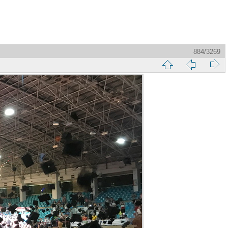
884/3269
縮
前
下
略
頁
一
圖
頁