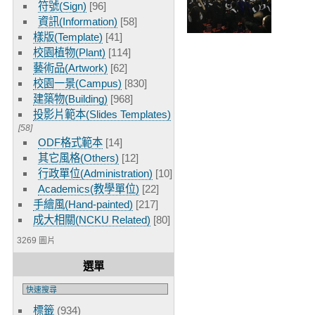
符號(Sign)
[96]
資訊(Information)
[58]
樣版(Template)
[41]
校園植物(Plant)
[114]
藝術品(Artwork)
[62]
校園一景(Campus)
[830]
建築物(Building)
[968]
投影片範本(Slides Templates)
[58]
ODF格式範本
[14]
其它風格(Others)
[12]
行政單位(Administration)
[10]
Academics(教學單位)
[22]
手繪風(Hand-painted)
[217]
成大相關(NCKU Related)
[80]
3269 圖片
選單
標籤
(934)