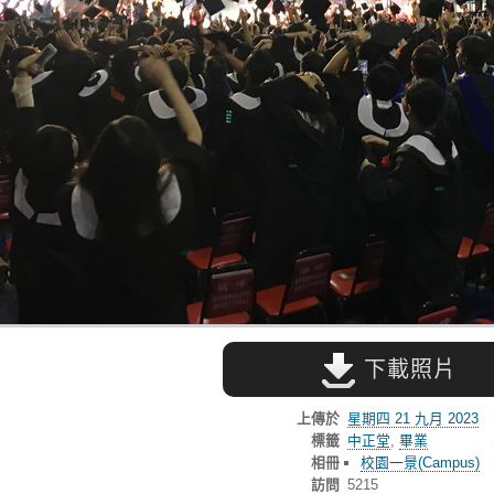
下載照片
上傳於
星期四 21 九月 2023
標籤
中正堂
,
畢業
相冊
校園一景(Campus)
訪問
5215