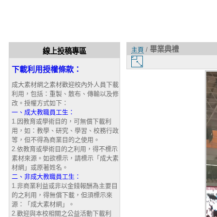
畢業典禮
主頁
/
線上投稿專區
圖
下載利用授權條款：
片
大
成大素材網之素材歡迎校內外人員下載
小
利用，包括：重製、散布、傳輸以及修
改。授權方式如下：
一、成大教職員工生：
1.因教育或學術目的，可無償下載利
用，如：教學、研究、學習、校務行政
等，但不得為商業目的之使用。
2.依教育或學術目的之利用，得不標示
素材來源。如欲標示，請標示「成大素
材網」或原著姓名。
二、非成大教職員工生：
1.非商業利益或非以金錢報酬為主要目
的之利用，得無償下載，但須標示來
源：「成大素材網」。
2.歡迎與本校相關之公益活動下載利