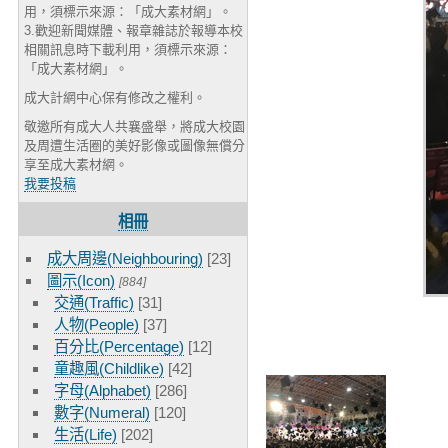
用，須標示來源：「成大素材網」。
3.歡迎新聞媒體、報章雜誌於報導本校
相關訊息時下載利用，須標示來源：
「成大素材網」。
成大計網中心保有修改之權利。
敬邀所有成大人共襄盛舉，將成大校園
及周遭生活圈的美好影像或圖像無償分
享至成大素材網。
我要投稿
相冊
成大周邊(Neighbouring)
[23]
圖示(Icon)
[884]
交通(Traffic)
[31]
人物(People)
[37]
百分比(Percentage)
[12]
童趣風(Childlike)
[42]
字母(Alphabet)
[286]
數字(Numeral)
[120]
生活(Life)
[202]