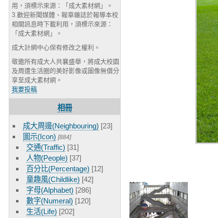
用，須標示來源：「成大素材網」。
3.歡迎新聞媒體、報章雜誌於報導本校
相關訊息時下載利用，須標示來源：
「成大素材網」。
成大計網中心保有修改之權利。
敬邀所有成大人共襄盛舉，將成大校園
及周遭生活圈的美好影像或圖像無償分
享至成大素材網。
我要投稿
相冊
成大周邊(Neighbouring)
[23]
圖示(Icon)
[884]
交通(Traffic)
[31]
人物(People)
[37]
百分比(Percentage)
[12]
童趣風(Childlike)
[42]
字母(Alphabet)
[286]
數字(Numeral)
[120]
生活(Life)
[202]