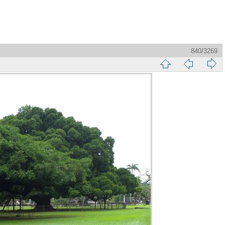
840/3269
縮
前
下
略
頁
一
圖
頁