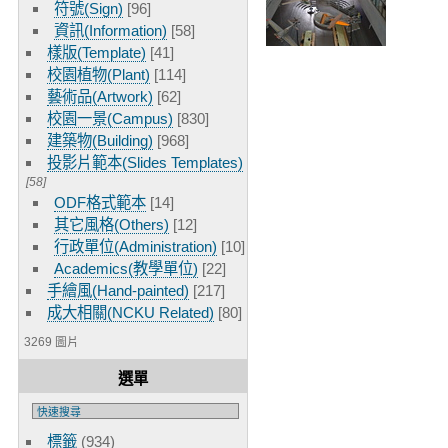
符號(Sign)
[96]
資訊(Information)
[58]
樣版(Template)
[41]
校園植物(Plant)
[114]
藝術品(Artwork)
[62]
校園一景(Campus)
[830]
建築物(Building)
[968]
投影片範本(Slides Templates)
[58]
ODF格式範本
[14]
其它風格(Others)
[12]
行政單位(Administration)
[10]
Academics(教學單位)
[22]
手繪風(Hand-painted)
[217]
成大相關(NCKU Related)
[80]
3269 圖片
選單
標籤
(934)