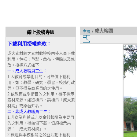
成大榕園
主頁
/
線上投稿專區
圖
下載利用授權條款：
片
大
成大素材網之素材歡迎校內外人員下載
小
利用，包括：重製、散布、傳輸以及修
改。授權方式如下：
一、成大教職員工生：
1.因教育或學術目的，可無償下載利
用，如：教學、研究、學習、校務行政
等，但不得為商業目的之使用。
2.依教育或學術目的之利用，得不標示
素材來源。如欲標示，請標示「成大素
材網」或原著姓名。
二、非成大教職員工生：
1.非商業利益或非以金錢報酬為主要目
的之利用，得無償下載，但須標示來
源：「成大素材網」。
2.歡迎與本校相關之公益活動下載利