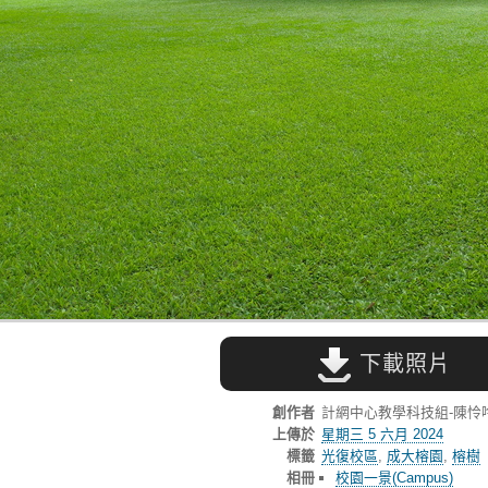
下載照片
創作者
計網中心教學科技組-陳怜
上傳於
星期三 5 六月 2024
標籤
光復校區
,
成大榕園
,
榕樹
相冊
校園一景(Campus)