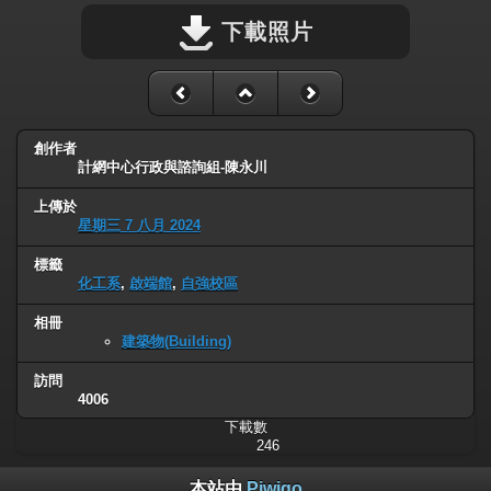
下載照片
創作者
計網中心行政與諮詢組-陳永川
上傳於
星期三 7 八月 2024
標籤
化工系
,
啟端館
,
自強校區
相冊
建築物(Building)
訪問
4006
下載數
246
本站由
Piwigo