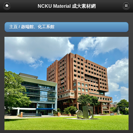
NCKU Material 成大素材網
主頁
/
啟端館、化工系館