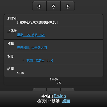
創作者
計網中心行政與諮詢組-陳永川
上傳於
星期二 27 八月 2024
標籤
光復校區
,
大學路大門
相冊
校園一景(Campus)
訪問
4218
下載數
355
本站由
Piwigo
檢視中 :
移動
|
桌面