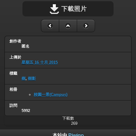
下載照片
創作者
匿名
上傳於
星期五 16 十月 2015
標籤
樹
,
樹影
相冊
校園一景(Campus)
訪問
5992
下載數
269
本站由
Piwigo