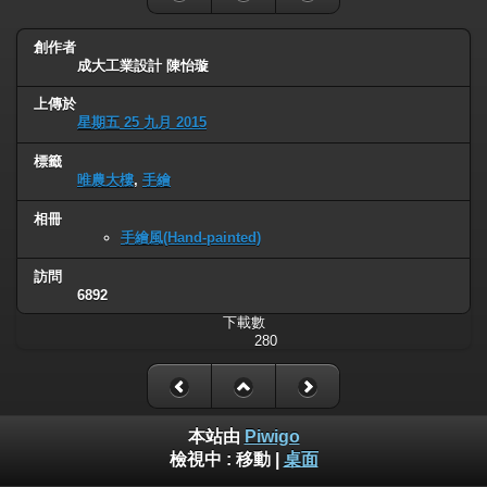
創作者
成大工業設計 陳怡璇
上傳於
星期五 25 九月 2015
標籤
唯農大樓
,
手繪
相冊
手繪風(Hand-painted)
訪問
6892
下載數
280
本站由
Piwigo
檢視中 :
移動
|
桌面