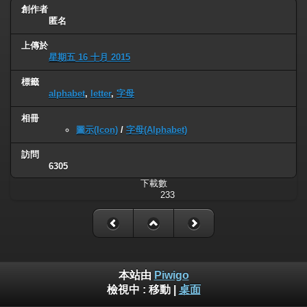
創作者
匿名
上傳於
星期五 16 十月 2015
標籤
alphabet
,
letter
,
字母
相冊
圖示(Icon)
/
字母(Alphabet)
訪問
6305
下載數
233
本站由
Piwigo
檢視中 :
移動
|
桌面