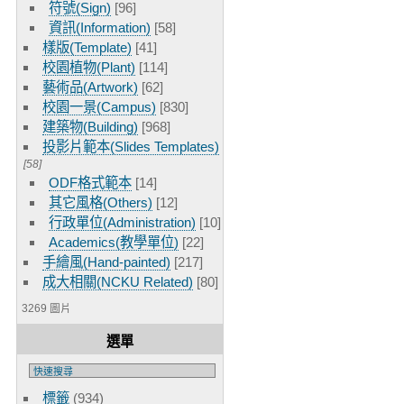
符號(Sign)
[96]
資訊(Information)
[58]
樣版(Template)
[41]
校園植物(Plant)
[114]
藝術品(Artwork)
[62]
校園一景(Campus)
[830]
建築物(Building)
[968]
投影片範本(Slides Templates)
[58]
ODF格式範本
[14]
其它風格(Others)
[12]
行政單位(Administration)
[10]
Academics(教學單位)
[22]
手繪風(Hand-painted)
[217]
成大相關(NCKU Related)
[80]
3269 圖片
選單
標籤
(934)