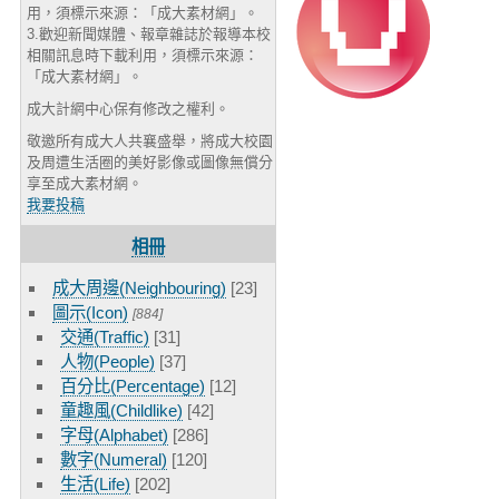
用，須標示來源：「成大素材網」。
3.歡迎新聞媒體、報章雜誌於報導本校
相關訊息時下載利用，須標示來源：
「成大素材網」。
成大計網中心保有修改之權利。
敬邀所有成大人共襄盛舉，將成大校園
及周遭生活圈的美好影像或圖像無償分
享至成大素材網。
我要投稿
相冊
成大周邊(Neighbouring)
[23]
圖示(Icon)
[884]
交通(Traffic)
[31]
人物(People)
[37]
百分比(Percentage)
[12]
童趣風(Childlike)
[42]
字母(Alphabet)
[286]
數字(Numeral)
[120]
生活(Life)
[202]