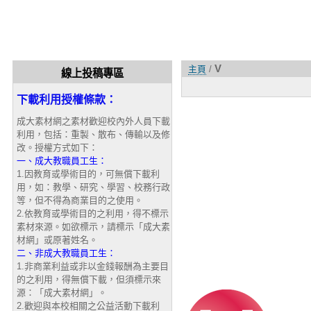
V
主頁
/
線上投稿專區
下載利用授權條款：
成大素材網之素材歡迎校內外人員下載
利用，包括：重製、散布、傳輸以及修
改。授權方式如下：
一、成大教職員工生：
1.因教育或學術目的，可無償下載利
用，如：教學、研究、學習、校務行政
等，但不得為商業目的之使用。
2.依教育或學術目的之利用，得不標示
素材來源。如欲標示，請標示「成大素
材網」或原著姓名。
二、非成大教職員工生：
1.非商業利益或非以金錢報酬為主要目
的之利用，得無償下載，但須標示來
源：「成大素材網」。
2.歡迎與本校相關之公益活動下載利