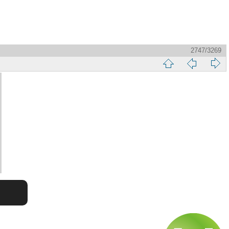
2747/3269
縮
前
下
略
頁
一
圖
頁