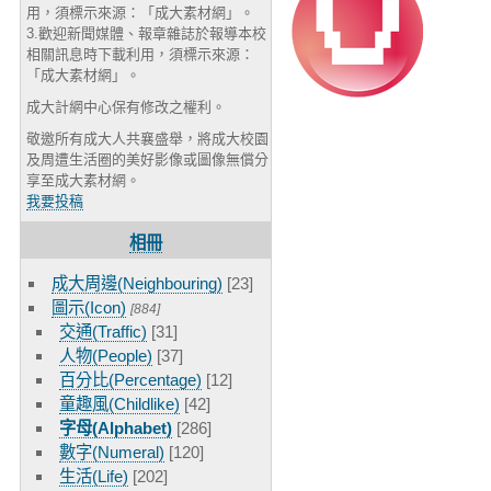
用，須標示來源：「成大素材網」。
3.歡迎新聞媒體、報章雜誌於報導本校
相關訊息時下載利用，須標示來源：
「成大素材網」。
成大計網中心保有修改之權利。
敬邀所有成大人共襄盛舉，將成大校園
及周遭生活圈的美好影像或圖像無償分
享至成大素材網。
我要投稿
相冊
成大周邊(Neighbouring)
[23]
圖示(Icon)
[884]
交通(Traffic)
[31]
人物(People)
[37]
百分比(Percentage)
[12]
童趣風(Childlike)
[42]
字母(Alphabet)
[286]
數字(Numeral)
[120]
生活(Life)
[202]