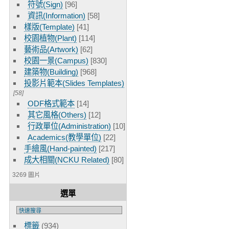
符號(Sign)
[96]
資訊(Information)
[58]
樣版(Template)
[41]
校園植物(Plant)
[114]
藝術品(Artwork)
[62]
校園一景(Campus)
[830]
建築物(Building)
[968]
投影片範本(Slides Templates)
[58]
ODF格式範本
[14]
其它風格(Others)
[12]
行政單位(Administration)
[10]
Academics(教學單位)
[22]
手繪風(Hand-painted)
[217]
成大相關(NCKU Related)
[80]
3269 圖片
選單
標籤
(934)