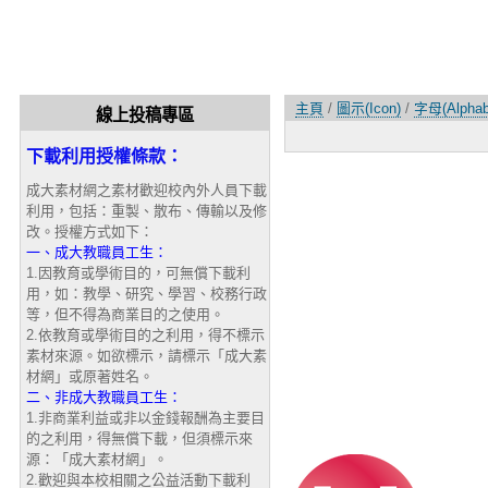
主頁
/
圖示(Icon)
/
字母(Alphab
線上投稿專區
下載利用授權條款：
成大素材網之素材歡迎校內外人員下載
利用，包括：重製、散布、傳輸以及修
改。授權方式如下：
一、成大教職員工生：
1.因教育或學術目的，可無償下載利
用，如：教學、研究、學習、校務行政
等，但不得為商業目的之使用。
2.依教育或學術目的之利用，得不標示
素材來源。如欲標示，請標示「成大素
材網」或原著姓名。
二、非成大教職員工生：
1.非商業利益或非以金錢報酬為主要目
的之利用，得無償下載，但須標示來
源：「成大素材網」。
2.歡迎與本校相關之公益活動下載利