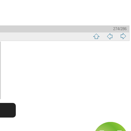
274/286
縮
前
下
略
頁
一
圖
頁