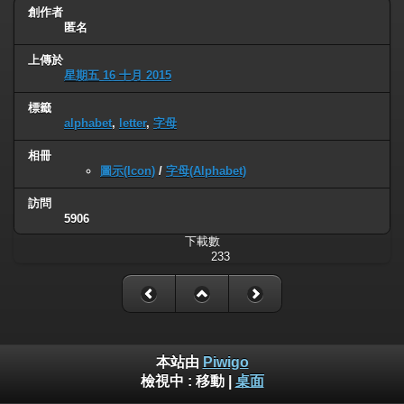
創作者
匿名
上傳於
星期五 16 十月 2015
標籤
alphabet
,
letter
,
字母
相冊
圖示(Icon)
/
字母(Alphabet)
訪問
5906
下載數
233
本站由
Piwigo
檢視中 :
移動
|
桌面