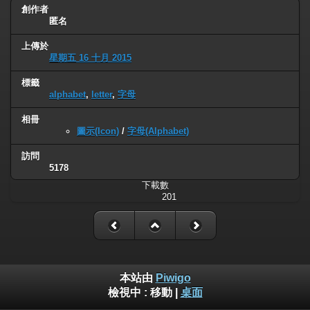
創作者
匿名
上傳於
星期五 16 十月 2015
標籤
alphabet
,
letter
,
字母
相冊
圖示(Icon)
/
字母(Alphabet)
訪問
5178
下載數
201
本站由
Piwigo
檢視中 :
移動
|
桌面