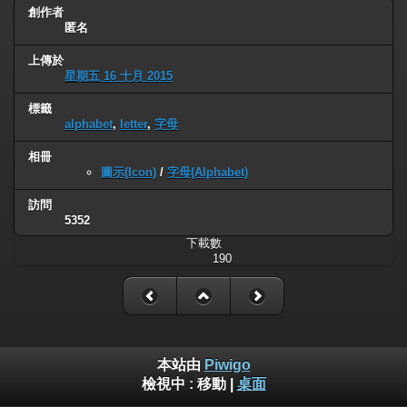
創作者
匿名
上傳於
星期五 16 十月 2015
標籤
alphabet
,
letter
,
字母
相冊
圖示(Icon)
/
字母(Alphabet)
訪問
5352
下載數
190
本站由
Piwigo
檢視中 :
移動
|
桌面