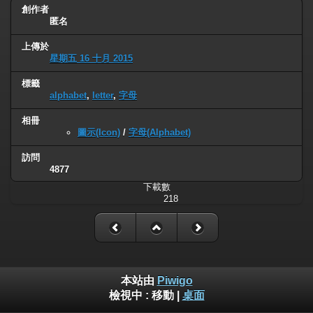
創作者
匿名
上傳於
星期五 16 十月 2015
標籤
alphabet
,
letter
,
字母
相冊
圖示(Icon)
/
字母(Alphabet)
訪問
4877
下載數
218
本站由
Piwigo
檢視中 :
移動
|
桌面