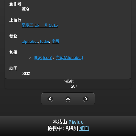
創作者
匿名
上傳於
星期五 16 十月 2015
標籤
alphabet
,
letter
,
字母
相冊
圖示(Icon)
/
字母(Alphabet)
訪問
5032
下載數
207
本站由
Piwigo
檢視中 :
移動
|
桌面