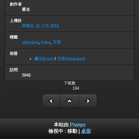
創作者
匿名
上傳於
星期五 16 十月 2015
標籤
alphabet
,
letter
,
字母
相冊
圖示(Icon)
/
字母(Alphabet)
訪問
5042
下載數
194
本站由
Piwigo
檢視中 :
移動
|
桌面