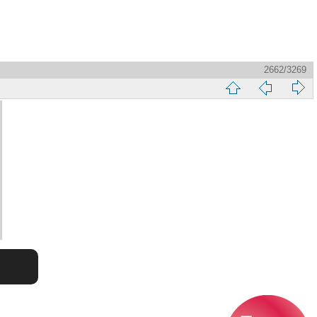
2662/3269
縮
前
下
略
頁
一
圖
頁