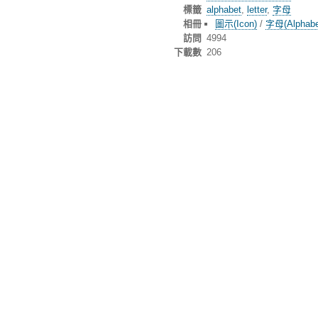
標籤
alphabet
,
letter
,
字母
相冊
圖示(Icon)
/
字母(Alphabe
訪問
4994
下載數
206