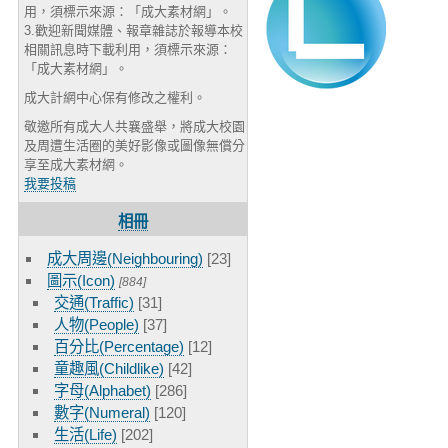
用，須標示來源：「成大素材網」。
3.歡迎新聞媒體、報章雜誌於報導本校
相關訊息時下載利用，須標示來源：
「成大素材網」。
成大計網中心保有修改之權利。
敬邀所有成大人共襄盛舉，將成大校園
及周遭生活圈的美好影像或圖像無償分
享至成大素材網。
我要投稿
相冊
成大周邊(Neighbouring)
[23]
圖示(Icon)
[884]
交通(Traffic)
[31]
人物(People)
[37]
百分比(Percentage)
[12]
童趣風(Childlike)
[42]
字母(Alphabet)
[286]
數字(Numeral)
[120]
生活(Life)
[202]