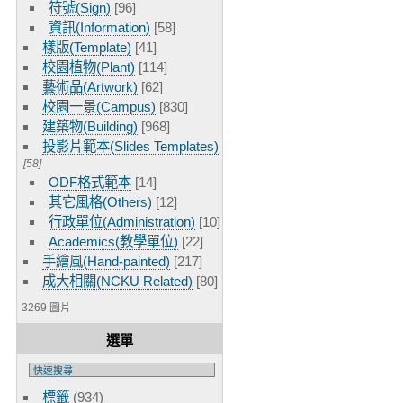
符號(Sign)
[96]
資訊(Information)
[58]
樣版(Template)
[41]
校園植物(Plant)
[114]
藝術品(Artwork)
[62]
校園一景(Campus)
[830]
建築物(Building)
[968]
投影片範本(Slides Templates)
[58]
ODF格式範本
[14]
其它風格(Others)
[12]
行政單位(Administration)
[10]
Academics(教學單位)
[22]
手繪風(Hand-painted)
[217]
成大相關(NCKU Related)
[80]
3269 圖片
選單
標籤
(934)