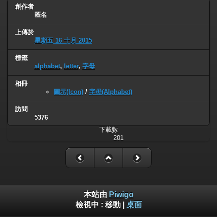
創作者
匿名
上傳於
星期五 16 十月 2015
標籤
alphabet
,
letter
,
字母
相冊
圖示(Icon)
/
字母(Alphabet)
訪問
5376
下載數
201
本站由
Piwigo
檢視中 :
移動
|
桌面