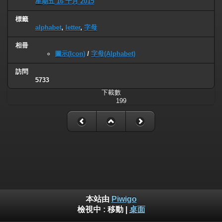
星期五 16 十月 2015
標籤
alphabet
,
letter
,
字母
相冊
圖示(Icon)
/
字母(Alphabet)
訪問
5733
下載數
199
本站由
Piwigo
檢視中 :
移動
|
桌面