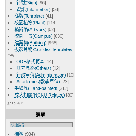
符號(Sign)
[96]
資訊(Information)
[58]
樣版(Template)
[41]
校園植物(Plant)
[114]
藝術品(Artwork)
[62]
校園一景(Campus)
[830]
建築物(Building)
[968]
投影片範本(Slides Templates)
[58]
ODF格式範本
[14]
其它風格(Others)
[12]
行政單位(Administration)
[10]
Academics(教學單位)
[22]
手繪風(Hand-painted)
[217]
成大相關(NCKU Related)
[80]
3269 圖片
選單
標籤
(934)