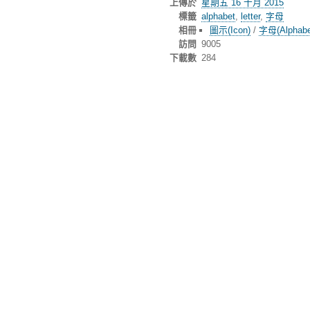
上傳於
星期五 16 十月 2015
標籤
alphabet
,
letter
,
字母
相冊
圖示(Icon)
/
字母(Alphabe
訪問
9005
下載數
284