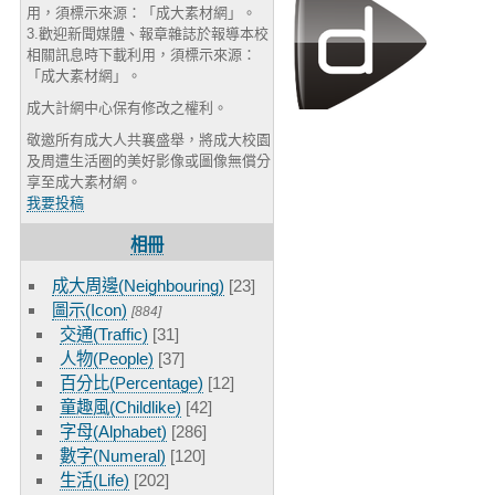
用，須標示來源：「成大素材網」。
3.歡迎新聞媒體、報章雜誌於報導本校
相關訊息時下載利用，須標示來源：
「成大素材網」。
成大計網中心保有修改之權利。
敬邀所有成大人共襄盛舉，將成大校園
及周遭生活圈的美好影像或圖像無償分
享至成大素材網。
我要投稿
相冊
成大周邊(Neighbouring)
[23]
圖示(Icon)
[884]
交通(Traffic)
[31]
人物(People)
[37]
百分比(Percentage)
[12]
童趣風(Childlike)
[42]
字母(Alphabet)
[286]
數字(Numeral)
[120]
生活(Life)
[202]