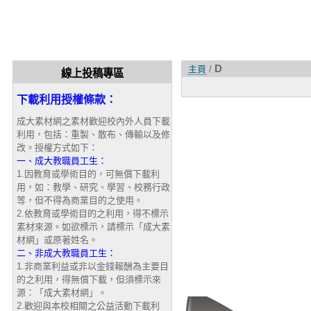
D
主頁
/
線上投稿專區
下載利用授權條款：
成大素材網之素材歡迎校內外人員下載
利用，包括：重製、散布、傳輸以及修
改。授權方式如下：
一、成大教職員工生：
1.因教育或學術目的，可無償下載利
用，如：教學、研究、學習、校務行政
等，但不得為商業目的之使用。
2.依教育或學術目的之利用，得不標示
素材來源。如欲標示，請標示「成大素
材網」或原著姓名。
二、非成大教職員工生：
1.非商業利益或非以金錢報酬為主要目
的之利用，得無償下載，但須標示來
源：「成大素材網」。
2.歡迎與本校相關之公益活動下載利