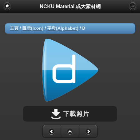
NCKU Material 成大素材網
主頁
/
圖示(Icon)
/
字母(Alphabet)
/
D
下載照片