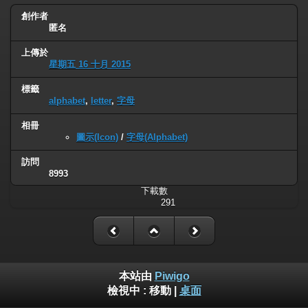
創作者
匿名
上傳於
星期五 16 十月 2015
標籤
alphabet
,
letter
,
字母
相冊
圖示(Icon)
/
字母(Alphabet)
訪問
8993
下載數
291
本站由
Piwigo
檢視中 :
移動
|
桌面