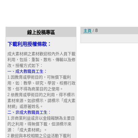
8
主頁
/
線上投稿專區
下載利用授權條款：
成大素材網之素材歡迎校內外人員下載
利用，包括：重製、散布、傳輸以及修
改。授權方式如下：
一、成大教職員工生：
1.因教育或學術目的，可無償下載利
用，如：教學、研究、學習、校務行政
等，但不得為商業目的之使用。
2.依教育或學術目的之利用，得不標示
素材來源。如欲標示，請標示「成大素
材網」或原著姓名。
二、非成大教職員工生：
1.非商業利益或非以金錢報酬為主要目
的之利用，得無償下載，但須標示來
源：「成大素材網」。
2.歡迎與本校相關之公益活動下載利