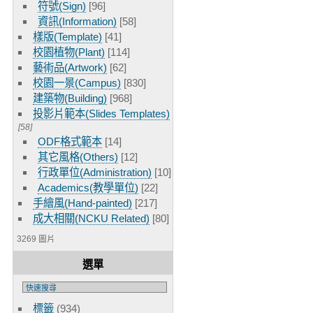
符號(Sign)
[96]
資訊(Information)
[58]
樣版(Template)
[41]
校園植物(Plant)
[114]
藝術品(Artwork)
[62]
校園一景(Campus)
[830]
建築物(Building)
[968]
投影片範本(Slides Templates)
[58]
ODF格式範本
[14]
其它風格(Others)
[12]
行政單位(Administration)
[10]
Academics(教學單位)
[22]
手繪風(Hand-painted)
[217]
成大相關(NCKU Related)
[80]
3269 圖片
選單
標籤
(934)