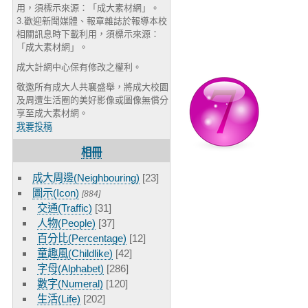
用，須標示來源：「成大素材網」。
3.歡迎新聞媒體、報章雜誌於報導本校
相關訊息時下載利用，須標示來源：
「成大素材網」。
成大計網中心保有修改之權利。
敬邀所有成大人共襄盛舉，將成大校園
及周遭生活圈的美好影像或圖像無償分
享至成大素材網。
我要投稿
相冊
成大周邊(Neighbouring)
[23]
圖示(Icon)
[884]
交通(Traffic)
[31]
人物(People)
[37]
百分比(Percentage)
[12]
童趣風(Childlike)
[42]
字母(Alphabet)
[286]
數字(Numeral)
[120]
生活(Life)
[202]