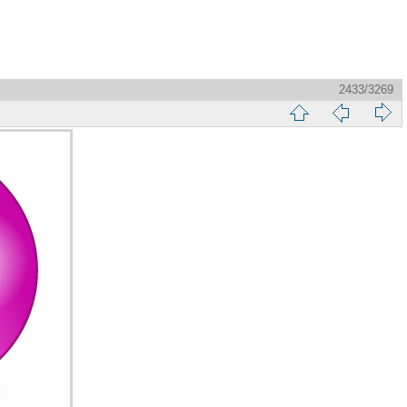
2433/3269
縮
前
下
略
頁
一
圖
頁