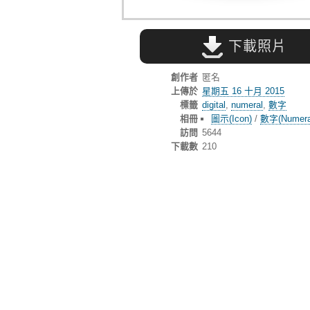
下載照片
創作者
匿名
上傳於
星期五 16 十月 2015
標籤
digital
,
numeral
,
數字
相冊
圖示(Icon)
/
數字(Numera
訪問
5644
下載數
210