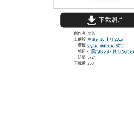
下載照片
創作者
匿名
上傳於
星期五 16 十月 2015
標籤
digital
,
numeral
,
數字
相冊
圖示(Icon)
/
數字(Numera
訪問
5724
下載數
250