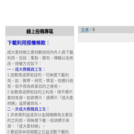
5
主頁
/
線上投稿專區
下載利用授權條款：
成大素材網之素材歡迎校內外人員下載
利用，包括：重製、散布、傳輸以及修
改。授權方式如下：
一、成大教職員工生：
1.因教育或學術目的，可無償下載利
用，如：教學、研究、學習、校務行政
等，但不得為商業目的之使用。
2.依教育或學術目的之利用，得不標示
素材來源。如欲標示，請標示「成大素
材網」或原著姓名。
二、非成大教職員工生：
1.非商業利益或非以金錢報酬為主要目
的之利用，得無償下載，但須標示來
源：「成大素材網」。
2.歡迎與本校相關之公益活動下載利