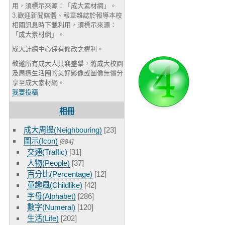
用，須標示來源：「成大素材網」。
3.歡迎新聞媒體、報章雜誌於報導本校
相關訊息時下載利用，須標示來源：
「成大素材網」。
成大計網中心保有修改之權利。
敬邀所有成大人共襄盛舉，將成大校園
及周遭生活圈的美好影像或圖像無償分
享至成大素材網。
我要投稿
相冊
成大周邊(Neighbouring)
[23]
圖示(Icon)
[884]
交通(Traffic)
[31]
人物(People)
[37]
百分比(Percentage)
[12]
童趣風(Childlike)
[42]
字母(Alphabet)
[286]
數字(Numeral)
[120]
生活(Life)
[202]