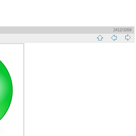
2412/3269
縮
前
下
略
頁
一
圖
頁