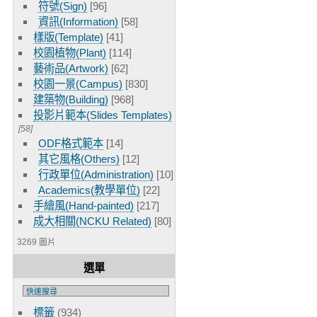
符號(Sign)
[96]
資訊(Information)
[58]
樣版(Template)
[41]
校園植物(Plant)
[114]
藝術品(Artwork)
[62]
校園一景(Campus)
[830]
建築物(Building)
[968]
投影片範本(Slides Templates)
[58]
ODF格式範本
[14]
其它風格(Others)
[12]
行政單位(Administration)
[10]
Academics(教學單位)
[22]
手繪風(Hand-painted)
[217]
成大相關(NCKU Related)
[80]
3269 圖片
選單
標籤
(934)