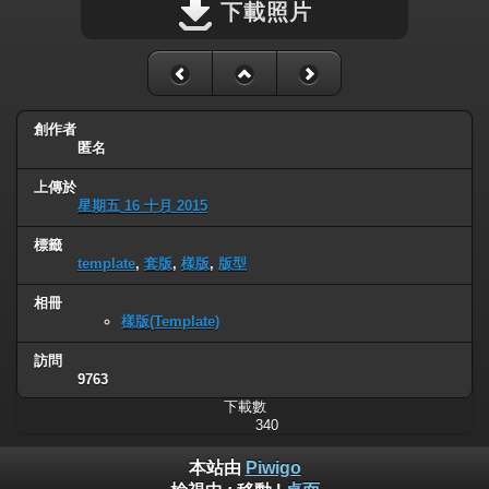
下載照片
創作者
匿名
上傳於
星期五 16 十月 2015
標籤
template
,
套版
,
樣版
,
版型
相冊
樣版(Template)
訪問
9763
下載數
340
本站由
Piwigo