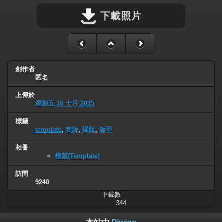
下載照片
創作者
匿名
上傳於
星期五 16 十月 2015
標籤
template
,
套版
,
樣版
,
版型
相冊
樣版(Template)
訪問
9240
下載數
344