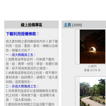
線上投稿專區
主頁
[3269]
下載利用授權條款：
成大素材網之素材歡迎校內外人員下載
利用，包括：重製、散布、傳輸以及修
改。授權方式如下：
一、成大教職員工生：
1.因教育或學術目的，可無償下載利
用，如：教學、研究、學習、校務行政
小西門
等，但不得為商業目的之使用。
查看 6178 次
2.依教育或學術目的之利用，得不標示
素材來源。如欲標示，請標示「成大素
材網」或原著姓名。
二、非成大教職員工生：
1.非商業利益或非以金錢報酬為主要目
的之利用，得無償下載，但須標示來
源：「成大素材網」。
2.歡迎與本校相關之公益活動下載利