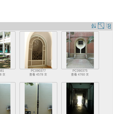
排
圖
序
片
規
大
則
小
381
PC090377
PC090375
8 次
查看 4578 次
查看 4760 次