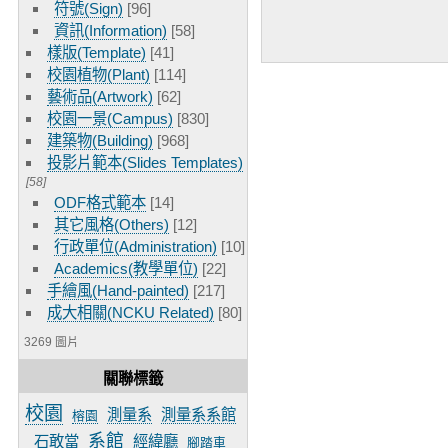
符號(Sign)
[96]
資訊(Information)
[58]
樣版(Template)
[41]
校園植物(Plant)
[114]
藝術品(Artwork)
[62]
校園一景(Campus)
[830]
建築物(Building)
[968]
投影片範本(Slides Templates)
[58]
ODF格式範本
[14]
其它風格(Others)
[12]
行政單位(Administration)
[10]
Academics(教學單位)
[22]
手繪風(Hand-painted)
[217]
成大相關(NCKU Related)
[80]
3269 圖片
關聯標籤
校園
測量系
測量系系館
榕園
系館
石敢當
經緯廳
腳踏車