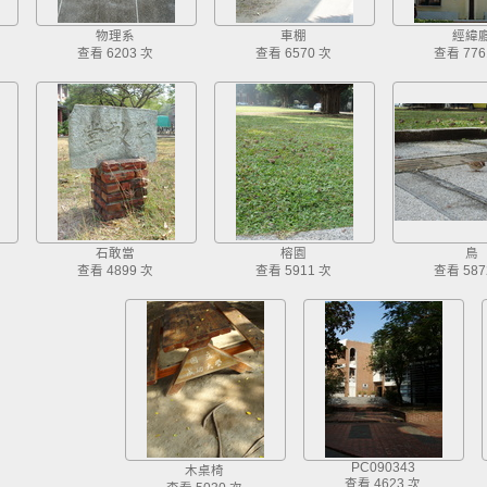
物理系
車棚
經緯
查看 6203 次
查看 6570 次
查看 776
石敢當
榕園
鳥
查看 4899 次
查看 5911 次
查看 587
PC090343
木桌椅
查看 4623 次