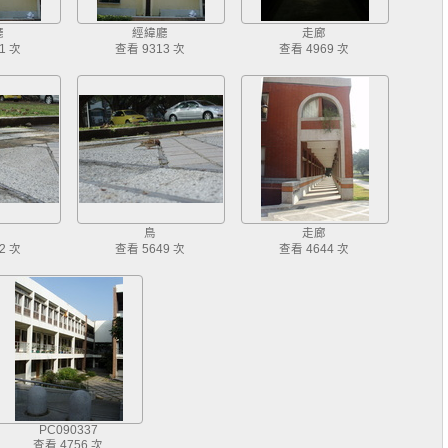
廳
經緯廳
走廊
1 次
查看 9313 次
查看 4969 次
鳥
走廊
2 次
查看 5649 次
查看 4644 次
PC090337
查看 4756 次