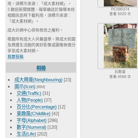
用，須標示來源：「成大素材網」。
3.歡迎新聞媒體、報章雜誌於報導本校
PC090374
查看 5020 次
相關訊息時下載利用，須標示來源：
「成大素材網」。
成大計網中心保有修改之權利。
敬邀所有成大人共襄盛舉，將成大校園
及周遭生活圈的美好影像或圖像無償分
享至成大素材網。
我要投稿
相冊
石敢當
查看 4568 次
成大周邊(Neighbouring)
[23]
圖示(Icon)
[884]
交通(Traffic)
[31]
人物(People)
[37]
百分比(Percentage)
[12]
童趣風(Childlike)
[42]
字母(Alphabet)
[286]
數字(Numeral)
[120]
生活(Life)
[202]