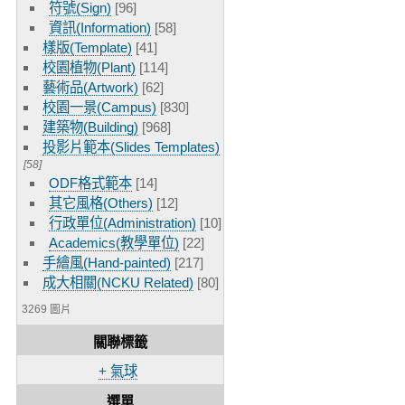
符號(Sign)
[96]
資訊(Information)
[58]
樣版(Template)
[41]
校園植物(Plant)
[114]
藝術品(Artwork)
[62]
校園一景(Campus)
[830]
建築物(Building)
[968]
投影片範本(Slides Templates)
[58]
ODF格式範本
[14]
其它風格(Others)
[12]
行政單位(Administration)
[10]
Academics(教學單位)
[22]
手繪風(Hand-painted)
[217]
成大相關(NCKU Related)
[80]
3269 圖片
關聯標籤
+ 氣球
選單