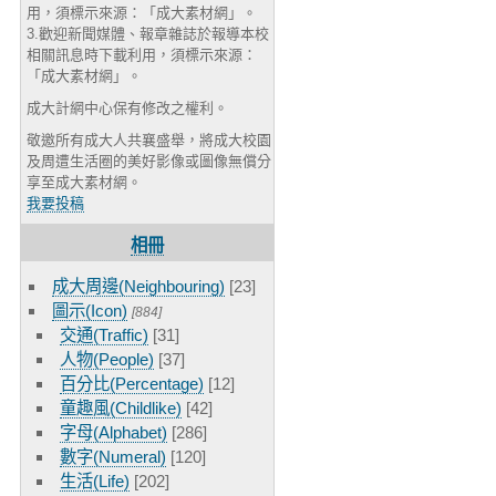
用，須標示來源：「成大素材網」。
3.歡迎新聞媒體、報章雜誌於報導本校
相關訊息時下載利用，須標示來源：
「成大素材網」。
成大計網中心保有修改之權利。
敬邀所有成大人共襄盛舉，將成大校園
及周遭生活圈的美好影像或圖像無償分
享至成大素材網。
我要投稿
相冊
成大周邊(Neighbouring)
[23]
圖示(Icon)
[884]
交通(Traffic)
[31]
人物(People)
[37]
百分比(Percentage)
[12]
童趣風(Childlike)
[42]
字母(Alphabet)
[286]
數字(Numeral)
[120]
生活(Life)
[202]