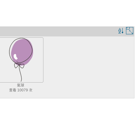
排
序
規
則
氣球
查看 10079 次