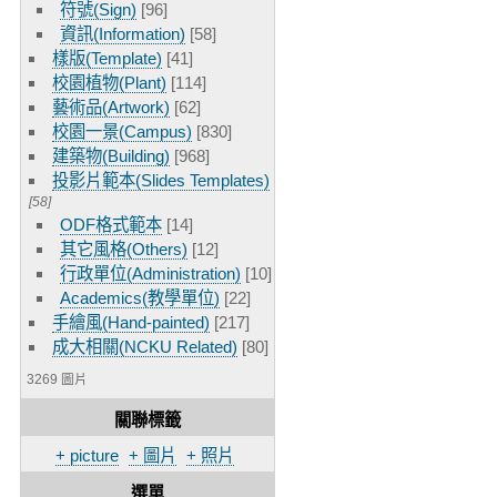
符號(Sign)
[96]
資訊(Information)
[58]
樣版(Template)
[41]
校園植物(Plant)
[114]
藝術品(Artwork)
[62]
校園一景(Campus)
[830]
建築物(Building)
[968]
投影片範本(Slides Templates)
[58]
ODF格式範本
[14]
其它風格(Others)
[12]
行政單位(Administration)
[10]
Academics(教學單位)
[22]
手繪風(Hand-painted)
[217]
成大相關(NCKU Related)
[80]
3269 圖片
關聯標籤
+ picture
+ 圖片
+ 照片
選單