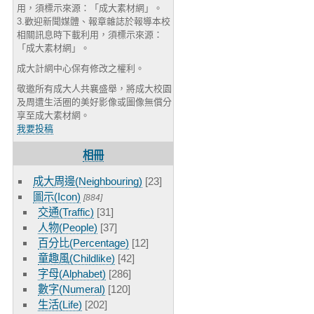
用，須標示來源：「成大素材網」。
3.歡迎新聞媒體、報章雜誌於報導本校
相關訊息時下載利用，須標示來源：
「成大素材網」。
成大計網中心保有修改之權利。
敬邀所有成大人共襄盛舉，將成大校園
及周遭生活圈的美好影像或圖像無償分
享至成大素材網。
我要投稿
相冊
成大周邊(Neighbouring)
[23]
圖示(Icon)
[884]
交通(Traffic)
[31]
人物(People)
[37]
百分比(Percentage)
[12]
童趣風(Childlike)
[42]
字母(Alphabet)
[286]
數字(Numeral)
[120]
生活(Life)
[202]