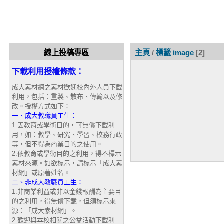
線上投稿專區
主頁
/
標籤
image
[2]
下載利用授權條款：
成大素材網之素材歡迎校內外人員下載
利用，包括：重製、散布、傳輸以及修
改。授權方式如下：
一、成大教職員工生：
1.因教育或學術目的，可無償下載利
用，如：教學、研究、學習、校務行政
等，但不得為商業目的之使用。
2.依教育或學術目的之利用，得不標示
素材來源。如欲標示，請標示「成大素
材網」或原著姓名。
二、非成大教職員工生：
1.非商業利益或非以金錢報酬為主要目
的之利用，得無償下載，但須標示來
源：「成大素材網」。
2.歡迎與本校相關之公益活動下載利