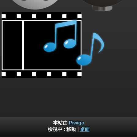
本站由
Piwigo
檢視中 :
移動
|
桌面