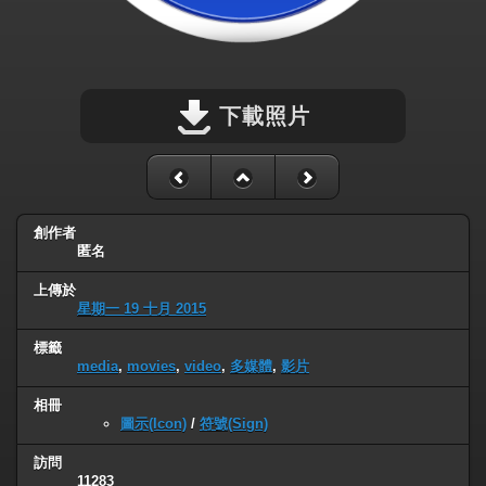
下載照片
創作者
匿名
上傳於
星期一 19 十月 2015
標籤
media
,
movies
,
video
,
多媒體
,
影片
相冊
圖示(Icon)
/
符號(Sign)
訪問
11283