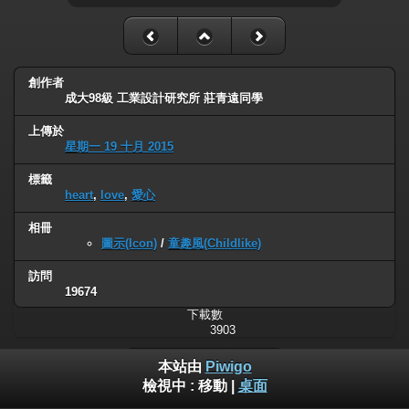
創作者
成大98級 工業設計研究所 莊青遠同學
上傳於
星期一 19 十月 2015
標籤
heart
,
love
,
愛心
相冊
圖示(Icon)
/
童趣風(Childlike)
訪問
19674
下載數
3903
本站由
Piwigo
檢視中 :
移動
|
桌面