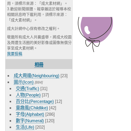
用，須標示來源：「成大素材網」。
3.歡迎新聞媒體、報章雜誌於報導本校
相關訊息時下載利用，須標示來源：
「成大素材網」。
成大計網中心保有修改之權利。
敬邀所有成大人共襄盛舉，將成大校園
及周遭生活圈的美好影像或圖像無償分
享至成大素材網。
我要投稿
相冊
成大周邊(Neighbouring)
[23]
圖示(Icon)
[884]
交通(Traffic)
[31]
人物(People)
[37]
百分比(Percentage)
[12]
童趣風(Childlike)
[42]
字母(Alphabet)
[286]
數字(Numeral)
[120]
生活(Life)
[202]