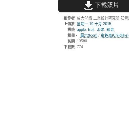
下載照片
創作者
成大98級 工業設計研究所 莊
上傳於
星期一 19 十月 2015
標籤
apple
,
fruit
,
水果
,
蘋果
相冊
圖示(Icon)
/
童趣風(Childlike)
訪問
13580
下載數
774