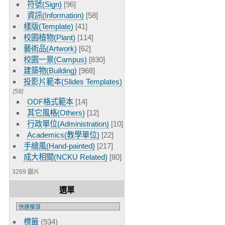
符號(Sign)
[96]
資訊(Information)
[58]
樣版(Template)
[41]
校園植物(Plant)
[114]
藝術品(Artwork)
[62]
校園一景(Campus)
[830]
建築物(Building)
[968]
投影片範本(Slides Templates)
[58]
ODF格式範本
[14]
其它風格(Others)
[12]
行政單位(Administration)
[10]
Academics(教學單位)
[22]
手繪風(Hand-painted)
[217]
成大相關(NCKU Related)
[80]
3269 圖片
選單
標籤
(934)