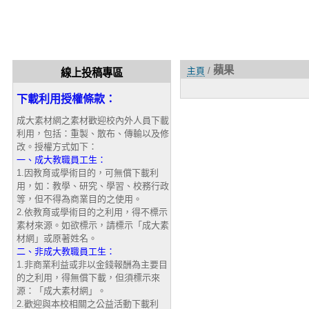
蘋果
主頁
/
線上投稿專區
下載利用授權條款：
成大素材網之素材歡迎校內外人員下載
利用，包括：重製、散布、傳輸以及修
改。授權方式如下：
一、成大教職員工生：
1.因教育或學術目的，可無償下載利
用，如：教學、研究、學習、校務行政
等，但不得為商業目的之使用。
2.依教育或學術目的之利用，得不標示
素材來源。如欲標示，請標示「成大素
材網」或原著姓名。
二、非成大教職員工生：
1.非商業利益或非以金錢報酬為主要目
的之利用，得無償下載，但須標示來
源：「成大素材網」。
2.歡迎與本校相關之公益活動下載利