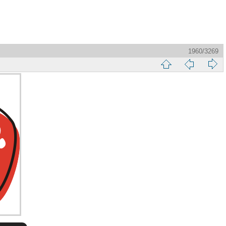
1960/3269
縮
前
下
略
頁
一
圖
頁