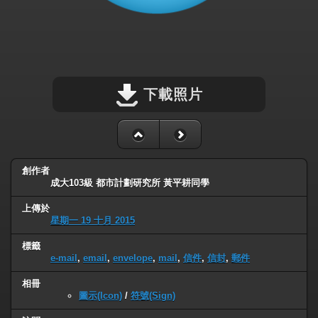
下載照片
創作者
成大103級 都市計劃研究所 黃平耕同學
上傳於
星期一 19 十月 2015
標籤
e-mail
,
email
,
envelope
,
mail
,
信件
,
信封
,
郵件
相冊
圖示(Icon)
/
符號(Sign)