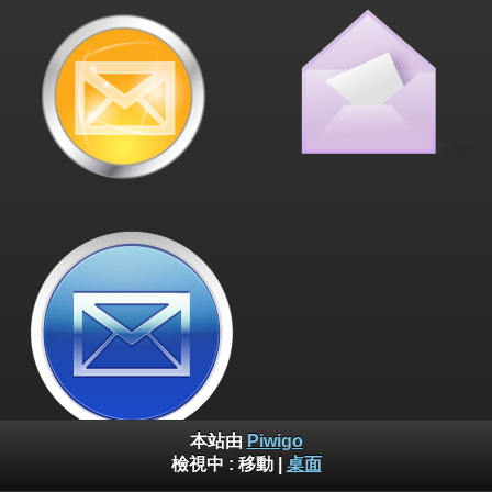
本站由
Piwigo
檢視中 :
移動
|
桌面