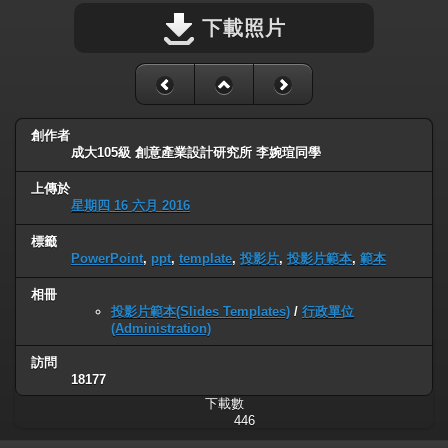
下載照片
創作者
成大105級 創意產業設計研究所 李婉瑄同學
上傳於
星期四 16 六月 2016
標籤
PowerPoint
,
ppt
,
template
,
投影片
,
投影片範本
,
範本
相冊
投影片範本(Slides Templates)
/
行政單位
(Administration)
訪問
18177
下載數
446