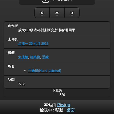
創作者
成大103級 都市計劃研究所 林郁珊同學
上傳於
星期一 25 七月 2016
標籤
大成館
,
建築物
,
手繪
相冊
手繪風(Hand-painted)
訪問
7768
下載數
326
本站由
Piwigo
檢視中 :
移動
|
桌面