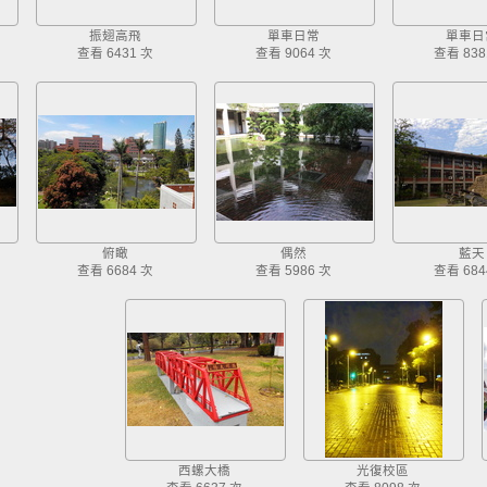
振翅高飛
單車日常
單車日
查看 6431 次
查看 9064 次
查看 838
俯瞰
偶然
藍天
查看 6684 次
查看 5986 次
查看 684
西螺大橋
光復校區