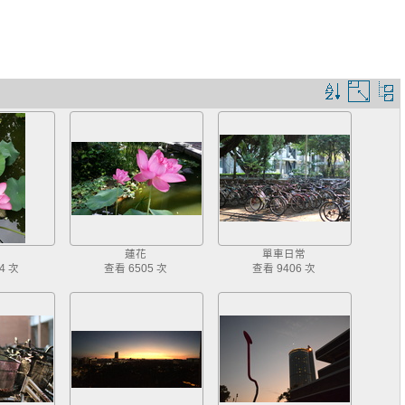
排
圖
序
片
規
大
則
小
蓮花
單車日常
4 次
查看 6505 次
查看 9406 次