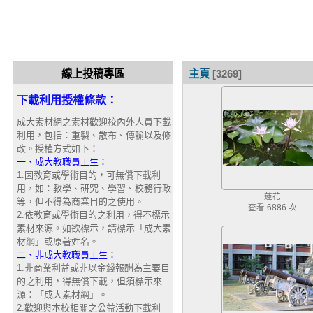
線上投稿專區
主頁
[3269]
下載利用授權條款：
成大素材網之素材歡迎校內外人員下載
利用，包括：重製、散布、傳輸以及修
改。授權方式如下：
一、成大教職員工生：
1.因教育或學術目的，可無償下載利
用，如：教學、研究、學習、校務行政
蓮花
等，但不得為商業目的之使用。
查看 6886 次
2.依教育或學術目的之利用，得不標示
素材來源。如欲標示，請標示「成大素
材網」或原著姓名。
二、非成大教職員工生：
1.非商業利益或非以金錢報酬為主要目
的之利用，得無償下載，但須標示來
源：「成大素材網」。
2.歡迎與本校相關之公益活動下載利