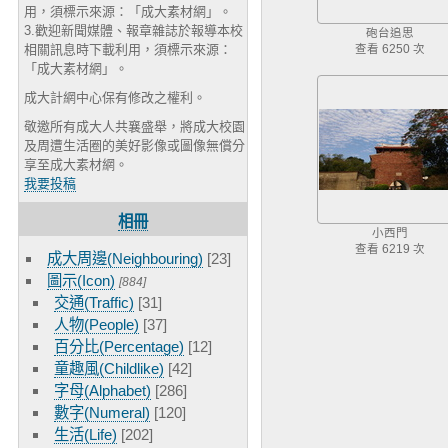
用，須標示來源：「成大素材網」。
3.歡迎新聞媒體、報章雜誌於報導本校
砲台追思
相關訊息時下載利用，須標示來源：
查看 6250 次
「成大素材網」。
成大計網中心保有修改之權利。
敬邀所有成大人共襄盛舉，將成大校園
及周遭生活圈的美好影像或圖像無償分
享至成大素材網。
我要投稿
相冊
小西門
查看 6219 次
成大周邊(Neighbouring)
[23]
圖示(Icon)
[884]
交通(Traffic)
[31]
人物(People)
[37]
百分比(Percentage)
[12]
童趣風(Childlike)
[42]
字母(Alphabet)
[286]
數字(Numeral)
[120]
生活(Life)
[202]