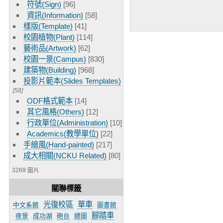
符號(Sign)
[96]
資訊(Information)
[58]
樣版(Template)
[41]
校園植物(Plant)
[114]
藝術品(Artwork)
[62]
校園一景(Campus)
[830]
建築物(Building)
[968]
投影片範本(Slides Templates)
[58]
ODF格式範本
[14]
其它風格(Others)
[12]
行政單位(Administration)
[10]
Academics(教學單位)
[22]
手繪風(Hand-painted)
[217]
成大相關(NCKU Related)
[80]
3269 圖片
關聯標籤
光復校區
單車
中文系館
圖書館
腳踏車
夜景
成功湖
砲台
總圖