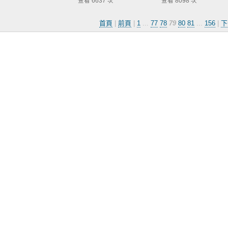
查看 6637 次
查看 8098 次
首頁
|
前頁
|
1
...
77
78
79
80
81
...
156
|
下