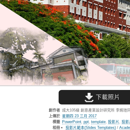
下載照片
創作者
成大105級 創意產業設計研究所 李婉瑄
上傳於
星期四 23 三月 2017
標籤
PowerPoint
,
ppt
,
template
,
投影片
,
投影
相冊
投影片範本(Slides Templates)
/
Acad