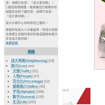
用，須標示來源：「成大素材網」。
3.歡迎新聞媒體、報章雜誌於報導本校
相關訊息時下載利用，須標示來源：
「成大素材網」。
成大計網中心保有修改之權利。
敬邀所有成大人共襄盛舉，將成大校園
及周遭生活圈的美好影像或圖像無償分
享至成大素材網。
我要投稿
相冊
成大周邊(Neighbouring)
[23]
圖示(Icon)
[884]
交通(Traffic)
[31]
人物(People)
[37]
百分比(Percentage)
[12]
童趣風(Childlike)
[42]
字母(Alphabet)
[286]
數字(Numeral)
[120]
生活(Life)
[202]