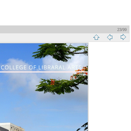
23/99
縮
前
下
略
頁
一
圖
頁