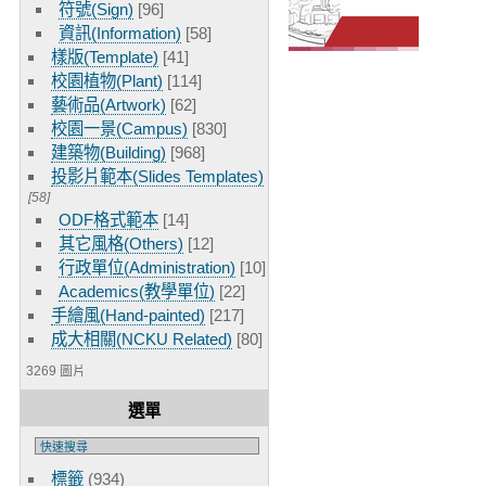
符號(Sign)
[96]
資訊(Information)
[58]
樣版(Template)
[41]
校園植物(Plant)
[114]
藝術品(Artwork)
[62]
校園一景(Campus)
[830]
建築物(Building)
[968]
投影片範本(Slides Templates)
[58]
ODF格式範本
[14]
其它風格(Others)
[12]
行政單位(Administration)
[10]
Academics(教學單位)
[22]
手繪風(Hand-painted)
[217]
成大相關(NCKU Related)
[80]
3269 圖片
選單
標籤
(934)