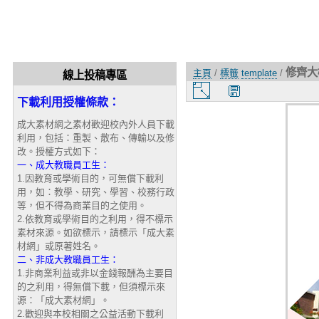
修齊大
主頁
/
標籤
template
/
線上投稿專區
圖
下載利用授權條款：
片
大
成大素材網之素材歡迎校內外人員下載
小
利用，包括：重製、散布、傳輸以及修
改。授權方式如下：
一、成大教職員工生：
1.因教育或學術目的，可無償下載利
用，如：教學、研究、學習、校務行政
等，但不得為商業目的之使用。
2.依教育或學術目的之利用，得不標示
素材來源。如欲標示，請標示「成大素
材網」或原著姓名。
二、非成大教職員工生：
1.非商業利益或非以金錢報酬為主要目
的之利用，得無償下載，但須標示來
源：「成大素材網」。
2.歡迎與本校相關之公益活動下載利