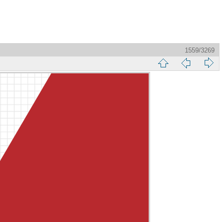
1559/3269
縮
前
下
略
頁
一
圖
頁