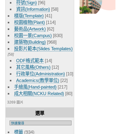
符號(Sign)
[96]
資訊(Information)
[58]
樣版(Template)
[41]
校園植物(Plant)
[114]
藝術品(Artwork)
[62]
校園一景(Campus)
[830]
建築物(Building)
[968]
投影片範本(Slides Templates)
[58]
ODF格式範本
[14]
其它風格(Others)
[12]
行政單位(Administration)
[10]
Academics(教學單位)
[22]
手繪風(Hand-painted)
[217]
成大相關(NCKU Related)
[80]
3269 圖片
選單
標籤
(934)