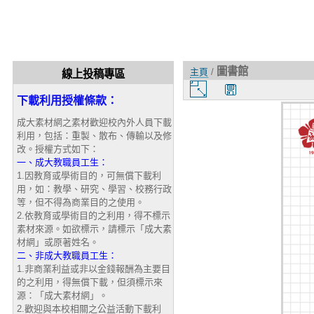
圖書館
主頁
/
線上投稿專區
圖
下載利用授權條款：
片
大
成大素材網之素材歡迎校內外人員下載
小
利用，包括：重製、散布、傳輸以及修
改。授權方式如下：
一、成大教職員工生：
1.因教育或學術目的，可無償下載利
用，如：教學、研究、學習、校務行政
等，但不得為商業目的之使用。
2.依教育或學術目的之利用，得不標示
素材來源。如欲標示，請標示「成大素
材網」或原著姓名。
二、非成大教職員工生：
1.非商業利益或非以金錢報酬為主要目
的之利用，得無償下載，但須標示來
源：「成大素材網」。
2.歡迎與本校相關之公益活動下載利