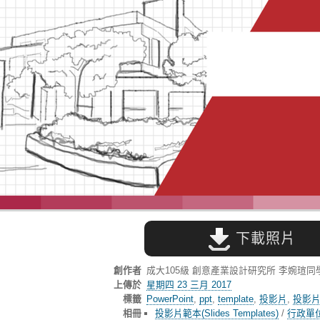
下載照片
創作者
成大105級 創意產業設計研究所 李婉瑄同
上傳於
星期四 23 三月 2017
標籤
PowerPoint
,
ppt
,
template
,
投影片
,
投影
相冊
投影片範本(Slides Templates)
/
行政單位(A