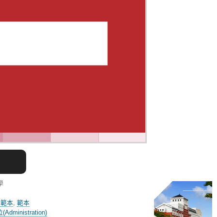
學
片範本
,
範本
dministration)