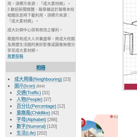
用，須標示來源：「成大素材網」。
3.歡迎新聞媒體、報章雜誌於報導本校
相關訊息時下載利用，須標示來源：
「成大素材網」。
成大計網中心保有修改之權利。
敬邀所有成大人共襄盛舉，將成大校園
及周遭生活圈的美好影像或圖像無償分
享至成大素材網。
我要投稿
相冊
成大周邊(Neighbouring)
[23]
圖示(Icon)
[884]
交通(Traffic)
[31]
人物(People)
[37]
百分比(Percentage)
[12]
童趣風(Childlike)
[42]
字母(Alphabet)
[286]
數字(Numeral)
[120]
生活(Life)
[202]