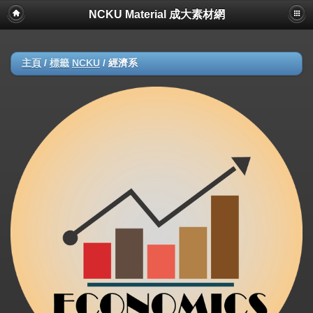
NCKU Material 成大素材網
主頁
/
標籤
NCKU
/
經濟系