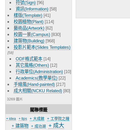
符號(Sign)
[96]
資訊(Information)
[58]
樣版(Template)
[41]
校園植物(Plant)
[114]
藝術品(Artwork)
[62]
校園一景(Campus)
[830]
建築物(Building)
[968]
投影片範本(Slides Templates)
[58]
ODF格式範本
[14]
其它風格(Others)
[12]
行政單位(Administration)
[10]
Academics(教學單位)
[22]
手繪風(Hand-painted)
[217]
成大相關(NCKU Related)
[80]
3269 圖片
關聯標籤
+ 大成館
+ 工學院之鐘
+ idea
+ tips
+ 成大
+ 建築物
+ 成功湖