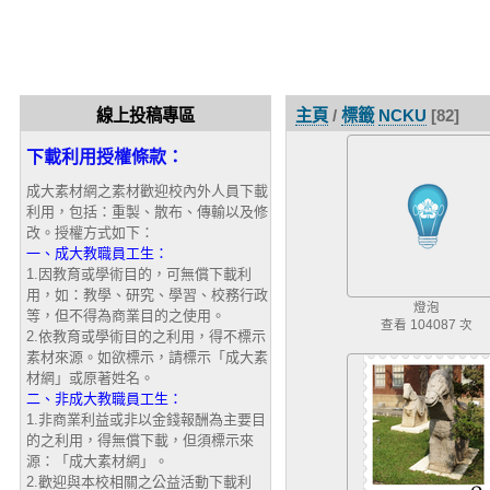
線上投稿專區
主頁
/
標籤
NCKU
[82]
下載利用授權條款：
成大素材網之素材歡迎校內外人員下載
利用，包括：重製、散布、傳輸以及修
改。授權方式如下：
一、成大教職員工生：
1.因教育或學術目的，可無償下載利
用，如：教學、研究、學習、校務行政
燈泡
等，但不得為商業目的之使用。
查看 104087 次
2.依教育或學術目的之利用，得不標示
素材來源。如欲標示，請標示「成大素
材網」或原著姓名。
二、非成大教職員工生：
1.非商業利益或非以金錢報酬為主要目
的之利用，得無償下載，但須標示來
源：「成大素材網」。
2.歡迎與本校相關之公益活動下載利