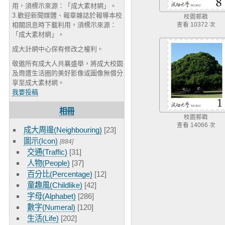
用，須標示來源：「成大素材網」。
3.歡迎新聞媒體、報章雜誌於報導本校
校園郵戳
相關訊息時下載利用，須標示來源：
查看 10372 次
「成大素材網」。
成大計網中心保有修改之權利。
敬邀所有成大人共襄盛舉，將成大校園
及周遭生活圈的美好影像或圖像無償分
享至成大素材網。
我要投稿
相冊
校園郵戳
查看 14066 次
成大周邊(Neighbouring)
[23]
圖示(Icon)
[884]
交通(Traffic)
[31]
人物(People)
[37]
百分比(Percentage)
[12]
童趣風(Childlike)
[42]
字母(Alphabet)
[286]
數字(Numeral)
[120]
生活(Life)
[202]