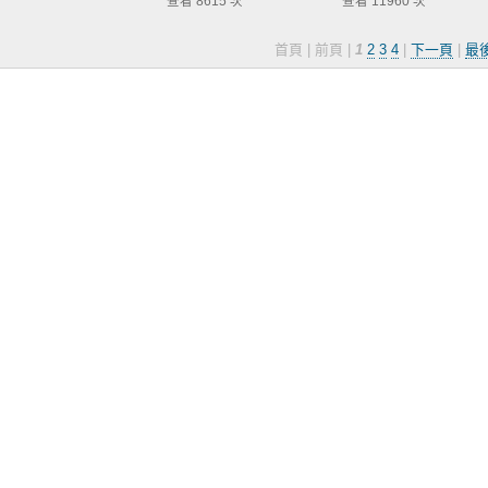
查看 8615 次
查看 11960 次
首頁 | 前頁 |
1
2
3
4
|
下一頁
|
最