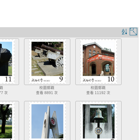
排
序
規
則
戳
校園郵戳
校園郵戳
77 次
查看 8891 次
查看 11192 次