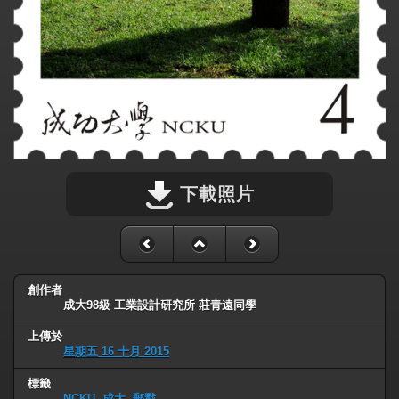
下載照片
創作者
成大98級 工業設計研究所 莊青遠同學
上傳於
星期五 16 十月 2015
標籤
NCKU
,
成大
,
郵戳