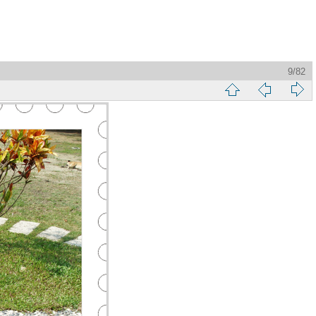
9/82
縮
前
下
略
頁
一
圖
頁