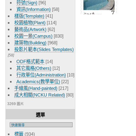
符號(Sign)
[96]
資訊(Information)
[58]
樣版(Template)
[41]
校園植物(Plant)
[114]
藝術品(Artwork)
[62]
校園一景(Campus)
[830]
建築物(Building)
[968]
投影片範本(Slides Templates)
[58]
ODF格式範本
[14]
其它風格(Others)
[12]
行政單位(Administration)
[10]
Academics(教學單位)
[22]
手繪風(Hand-painted)
[217]
成大相關(NCKU Related)
[80]
3269 圖片
選單
標籤
(934)