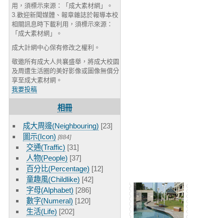
用，須標示來源：「成大素材網」。
3.歡迎新聞媒體、報章雜誌於報導本校
相關訊息時下載利用，須標示來源：
「成大素材網」。
成大計網中心保有修改之權利。
敬邀所有成大人共襄盛舉，將成大校園
及周遭生活圈的美好影像或圖像無償分
享至成大素材網。
我要投稿
相冊
成大周邊(Neighbouring)
[23]
圖示(Icon)
[884]
交通(Traffic)
[31]
人物(People)
[37]
百分比(Percentage)
[12]
童趣風(Childlike)
[42]
字母(Alphabet)
[286]
數字(Numeral)
[120]
生活(Life)
[202]