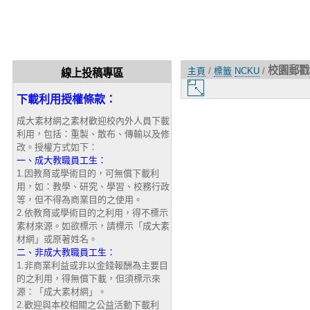
校園郵戳
主頁
/
標籤
NCKU
/
線上投稿專區
圖
下載利用授權條款：
片
大
成大素材網之素材歡迎校內外人員下載
小
利用，包括：重製、散布、傳輸以及修
改。授權方式如下：
一、成大教職員工生：
1.因教育或學術目的，可無償下載利
用，如：教學、研究、學習、校務行政
等，但不得為商業目的之使用。
2.依教育或學術目的之利用，得不標示
素材來源。如欲標示，請標示「成大素
材網」或原著姓名。
二、非成大教職員工生：
1.非商業利益或非以金錢報酬為主要目
的之利用，得無償下載，但須標示來
源：「成大素材網」。
2.歡迎與本校相關之公益活動下載利