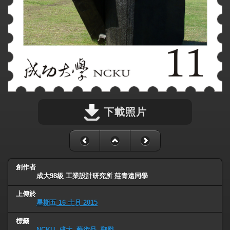
下載照片
創作者
成大98級 工業設計研究所 莊青遠同學
上傳於
星期五 16 十月 2015
標籤
NCKU
,
成大
,
藝術品
,
郵戳