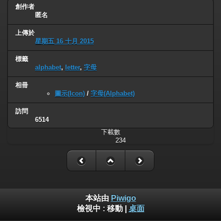
創作者
匿名
上傳於
星期五 16 十月 2015
標籤
alphabet
,
letter
,
字母
相冊
圖示(Icon)
/
字母(Alphabet)
訪問
6514
下載數
234
本站由
Piwigo
檢視中 :
移動
|
桌面