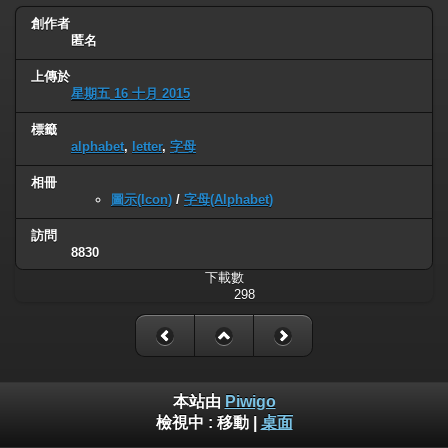
創作者
匿名
上傳於
星期五 16 十月 2015
標籤
alphabet
,
letter
,
字母
相冊
圖示(Icon)
/
字母(Alphabet)
訪問
8830
下載數
298
本站由
Piwigo
檢視中 :
移動
|
桌面