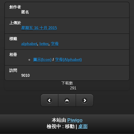
創作者
匿名
上傳於
星期五 16 十月 2015
標籤
alphabet
,
letter
,
字母
相冊
圖示(Icon)
/
字母(Alphabet)
訪問
9010
下載數
291
本站由
Piwigo
檢視中 :
移動
|
桌面