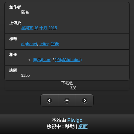
創作者
匿名
上傳於
星期五 16 十月 2015
標籤
alphabet
,
letter
,
字母
相冊
圖示(Icon)
/
字母(Alphabet)
訪問
9355
下載數
328
本站由
Piwigo
檢視中 :
移動
|
桌面