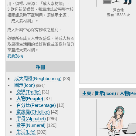
用，須標示來源：「成大素材網」。
3.歡迎新聞媒體、報章雜誌於報導本校
彈吉他
相關訊息時下載利用，須標示來源：
查看 15388 次
「成大素材網」。
成大計網中心保有修改之權利。
敬邀所有成大人共襄盛舉，將成大校園
及周遭生活圈的美好影像或圖像無償分
享至成大素材網。
我要投稿
相冊
成大周邊(Neighbouring)
[23]
圖示(Icon)
[884]
交通(Traffic)
[31]
主頁
/
圖示(Icon)
/
人物(Peo
人物(People)
[37]
百分比(Percentage)
[12]
童趣風(Childlike)
[42]
字母(Alphabet)
[286]
數字(Numeral)
[120]
生活(Life)
[202]