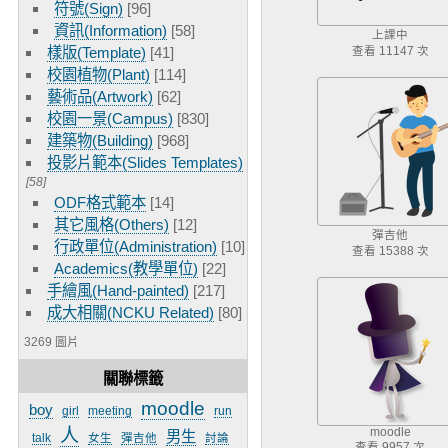
符號(Sign)
[96]
資訊(Information)
[58]
上課中
樣版(Template)
[41]
查看 11147 次
校園植物(Plant)
[114]
藝術品(Artwork)
[62]
校園一景(Campus)
[830]
建築物(Building)
[968]
投影片範本(Slides Templates)
[58]
ODF格式範本
[14]
其它風格(Others)
[12]
彈吉他
行政單位(Administration)
[10]
查看 15388 次
Academics(教學單位)
[22]
手繪風(Hand-painted)
[217]
成大相關(NCKU Related)
[80]
3269 圖片
關聯標籤
moodle
boy
girl
meeting
run
人
moodle
男生
talk
女生
彈吉他
討論
查看 9957 次